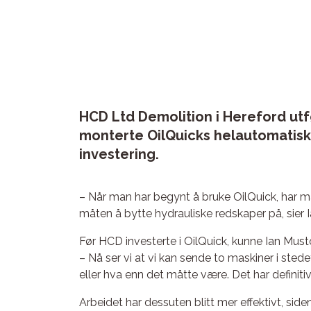
HCD Ltd Demolition i Hereford utfø
monterte OilQuicks helautomatisk
investering.
– Når man har begynt å bruke OilQuick, har man i
måten å bytte hydrauliske redskaper på, sier 
Før HCD investerte i OilQuick, kunne Ian Must
– Nå ser vi at vi kan sende to maskiner i sted
eller hva enn det måtte være. Det har definiti
Arbeidet har dessuten blitt mer effektivt, sid