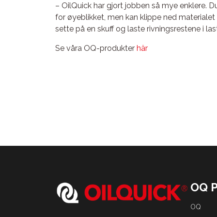
– OilQuick har gjort jobben så mye enklere. D
for øyeblikket, men kan klippe ned materialet
sette på en skuff og laste rivningsrestene i las
Se våra OQ-produkter
här
OQ 
OQ