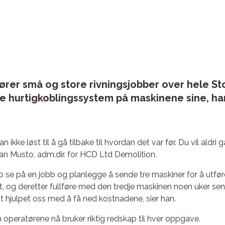
rer små og store rivningsjobber over hele Sto
e hurtigkoblingssystem på maskinene sine, ha
kke løst til å gå tilbake til hvordan det var før. Du vil aldri 
Ian Musto, adm.dir. for HCD Ltd Demolition.
o se på en jobb og planlegge å sende tre maskiner for å utfør
et, og deretter fullføre med den tredje maskinen noen uker sen
vt hjulpet oss med å få ned kostnadene, sier han.
en operatørene nå bruker riktig redskap til hver oppgave.