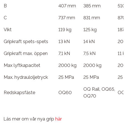
B
407 mm
385 mm
510
C
737 mm
831 mm
870
Vikt
119 kg
125 kg
187 
Gripkraft spets-spets
13 kN
14 kN
20 
Gripkraft max. öppen
7,1 kN
7,5 kN
11 k
Max lyftkapacitet
2000 kg
2000 kg
200
Max. hydrauloljetryck
25 MPa
25 MPa
25 
OQ Rail, OQ65,
Redskapsfäste
OQ60
OQ
OQ70
Läs mer om vår nya grip
här