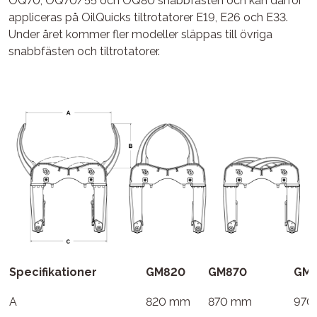
OQ70, OQ70/55 och OQ80 snabbfästen och kan därför
appliceras på OilQuicks tiltrotatorer E19, E26 och E33.
Under året kommer fler modeller släppas till övriga
snabbfästen och tiltrotatorer.
Specifikationer
GM820
GM870
GM9
A
820 mm
870 mm
970