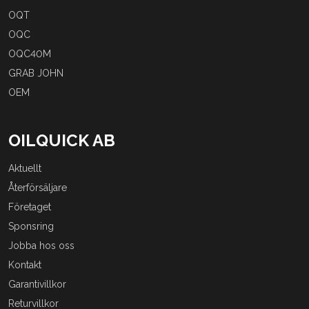
OQT
OQC
OQC40M
GRAB JOHN
OEM
OILQUICK AB
Aktuellt
Återförsäljare
Företaget
Sponsring
Jobba hos oss
Kontakt
Garantivillkor
Returvillkor