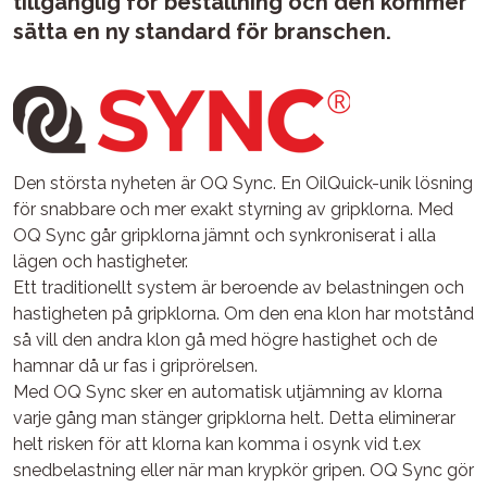
tillgänglig för beställning och den kommer
sätta en ny standard för branschen.
Den största nyheten är OQ Sync. En OilQuick-unik lösning
för snabbare och mer exakt styrning av gripklorna. Med
OQ Sync går gripklorna jämnt och synkroniserat i alla
lägen och hastigheter.
Ett traditionellt system är beroende av belastningen och
hastigheten på gripklorna. Om den ena klon har motstånd
så vill den andra klon gå med högre hastighet och de
hamnar då ur fas i griprörelsen.
Med OQ Sync sker en automatisk utjämning av klorna
varje gång man stänger gripklorna helt. Detta eliminerar
helt risken för att klorna kan komma i osynk vid t.ex
snedbelastning eller när man krypkör gripen. OQ Sync gör